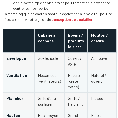
abri ouvert simple et bien drainé pour l'ombre et la protection
contre les intempéries.
La même logique de cadre s'applique également à la volaille ; pour ce
côté, consultez notre guide de
conception de poulailler
.
Cabane à
Bovins /
Mouton /
cochons
produits
chèvre
laitiers
Enveloppe
Scellé, isolé
Ouvert /
Abri ouvert
voilé
Ventilation
Mécanique
Naturel
Naturel /
(ventilateurs)
(crête +
ouvert
côtés)
Plancher
Grille d'eau
Graté /
Lit sec
sur lisier
Fait le lit
Hauteur
Bas–moyen
Grand
Faible