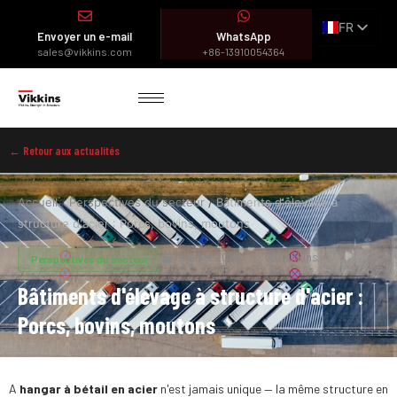
FR
Envoyer un e-mail
WhatsApp
EN
sales@vikkins.com
+86-13910054364
ES
AR
← Retour aux actualités
Accueil
/
Perspectives du secteur
/
Bâtiments d'élevage à
structure d'acier : Porcs, bovins, moutons
2 juillet 2023
Vikkins
Perspectives du secteur
Bâtiments d'élevage à structure d'acier :
Porcs, bovins, moutons
A
hangar à bétail en acier
n'est jamais unique — la même structure en