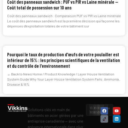
Coût des panneaux sandwich : PUF vs PIR vs Laine minérale —
Coût total de possession sur 10 ans
Coût des panneaux sandwich : Comparaison PUF vs PIR vs Laine minérale
Le coût des panneaux sandwich est la première décision qui façonne les
dépenses d'exploitation totales de votre bâtiment sur
Pourquoi le taux de production d'œufs de votre poulailler est
inférieur de 15% : les principes scientifiques de la ventilation
et du contrôle de l'environnement
← Back to News Home / Product Knowledge / Layer House Ventilation
System Guide Why Your Layer House Ventilation System Fails: Ammonia,
Disease & 15%
ISO
ISO
ISO
Niveau
Solutions clés en main de
9001
14001
45001
II
bâtiments en acier gérées par une
entreprise canadienne — avec une
présence internationale dans plus