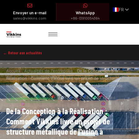
FR
Envoyer un e-mail
WhatsApp
EN
sales@vikkins.com
+86-13910054364
ES
AR
← Retour aux actualités
Accueil
/
Actualités de l'entreprise
/
De la Conception à la
Réalisation : Comment Vikkins livre un projet de structure
métallique de l'usine à l'achèvement, partout dans le monde
18 février 2026
Vikkins
Actualités de l'entreprise
De la Conception à la Réalisation :
Comment Vikkins livre un projet de
structure métallique de l'usine à