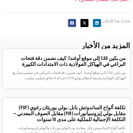
شارك هذا الإعلان:
المزيد من الأخبار
من بكين CAD إلى موقع أوغندا: كيف نضمن دقة فتحات
البراغي في الهياكل الفولاذية ذات الامتدادات الكبيرة
من بكين CAD إلى موقع أوغندا: كيف نضمن دقة فتحات البراغي في تسليم مشاريع
الهياكل الفولاذية واسعة النطاق يوليو 2026 قراءة 6 دقائق فيكينز سلمت
تكلفة ألواح الساندوتش بانل: بولي يوريثان رغوي (PUF)
مقابل بولي إيزوسيانورات (PIR) مقابل الصوف المعدني —
التكلفة الإجمالية للملكية على مدى 10 سنوات
تكلفة ألواح الساندوتش بانل: مقارنة بين البولي يوريثان والبولي إيزوسيانورات
والصوف المعدني، تعد تكلفة ألواح الساندوتش بانل أول قرار يشكل النفقات