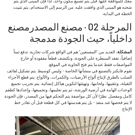
معك للموافقة عليها.
قبل
يتم تصنيع مكون واحد، لذا فإن المبنى الذي يتم
شحنه هو المبنى الذي وافقت عليه. من الرسم إلى الاستخدام، يتم تثبيت
الخطة في البداية.
المرحلة 02 · مصنع المصدر
مصنع
داخلياً، حيث الجودة مدمجة
المشكلة:
العديد من “المصنعين” هم في الواقع شركات تجارية. تدفع ثمناً
إضافياً، تفقد السيطرة على الجودة، وتكتشف قطعاً مفقودة أو خارج
المواصفات فقط عندما يتم فتح الحاوية في الموقع.
تقوم فايكنز بالتصنيع في منشآتها الخاصة - وليس كوسيط. يتم تشكيل لفائف
الصلب بالطرق لإنتاج ألواح الأرضيات، والكمرات، والألواح. يتم قطع الأجزاء
الثقيلة، وتثقيبها، ولحامها، وتهيئتها لتكوين هياكل إنشائية. يتم تجريب تجميع
الوحدات الهامة في أرضية الورشة، ثم يتم تعليمها، وتجميعها، وإعدادها كطقم
كامل ومفصل. نظرًا لأن كل مواصفة يتم التحكم فيها من المصدر، فإن الجودة
لا يتم فحصها عند منفذ - بل يتم هندستها في كل قطعة قبل أن تغادر خط
الإنتاج.