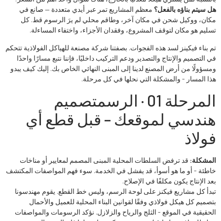
هل سيتم بناؤه بالفعل؟
معظم المشاريع تمر عبر أيدي متعددة — صانع في
مكان، ووكيل شحن في مكان آخر، وطاقم محلي لم يرَ الرسوم قط. كل
تسليم هو مكان لتوقف المشروع، وفقدان الأجزاء، واختفاء المساءلة.
تم بناء فيكينز لسد هذه الفجوات. بصفتنا شركة مصنعة للهياكل الفولاذية تتحكم
في التصميم والإنتاج والتصدير ودعم التركيب داخليًا، فإننا نتبع مسارًا واحدًا
ومسؤولًا من أرض المصنع لدينا إلى المبنى النهائي الخاص بك. إليك كيف يبدو
هذا المسار - والمشكلة التي نحلها في كل مرحلة.
المرحلة 01 · الرسم
تصميم
هندسي لموقعك – قبل قطع أي
فولاذ
المشكلة:
قد ترفض السلطات المحلية المبنى المصمم لمعايير أو مناخات
خاطئة - أو ما هو أسوأ، قد يفشل في الخدمة. سوء فهم المواصفات المكتشف
بعد الإنتاج يكون مكلفًا في الإصلاح.
تبدأ كل مشاريع فيكنز على لوحة الرسم، وليس خط القطع. يقوم مهندسونا
بتصميم كل هيكل فولاذي وفقًا لقوانين البناء المحلية للعميل والأحمال
الحقيقية في الموقع - الثلج والرياح والزلازل. نؤكد الرسومات والمواصفات