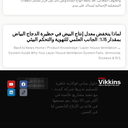
التشغيلية الإجمالية لمبناك على مدى
لماذا ينخفض معدل إنتاج البيض في حظيرة الدجاج البياض
بمقدار 15%: الجانب العلمي للتهوية والتحكم البيئي
← Back to News Home / Product Knowledge / Layer House Ventilation
System Guide Why Your Layer House Ventilation System Fails: Ammonia,
Disease & 15%
ISO
ISO
ISO
المستوى
حلول مباني فولاذية جاهزة
9001
14001
45001
الثاني
للتسليم تديرها شركة كندية —
مع تنفيذ مشاريع عالمية في
أكثر من 90 دولة. يتم تصنيعها
في قاعدتي الإنتاج التابعتين لنا
في الصين.