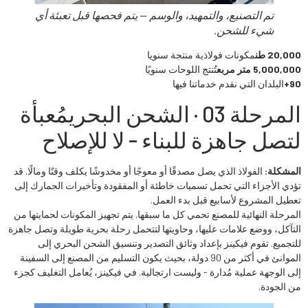
تم التصنيع، والتمهيد، والوسم — يتم فحصها قبل تعبئة أي
شيء للشحن.
20,000 طن
مكونات فولاذية منتجة سنويا
5,000,000 متر مربع
تُنتج اللوحات سنويًا
90+
البلدان التي نقدم خدماتنا فيها
المرحلة 03 · الشحن البحري
مُعبأة
لتصل جاهزة للبناء - لا للإصلاح
المشكلة:
الفولاذ الذي يصل مصدقًا أو معوجًا أو مخدوشًا يكلف وقتًا ومالًا. قد
تؤدي الأجزاء التي تحمل تسميات خاطئة أو المفقودة وتأخيرات الجمارك إلى
تعطيل المشروع لأسابيع قبل بدء العمل.
المرحلة النهائية للمصنع تحمي كل ما سبقها. يتم تجهيز المكونات لحمايتها من
التآكل، ووضع علامات عليها، وحاويتها لتتحمل رحلة بحرية طويلة وتصل جاهزة
للتجميع. تقوم فيكينز بإعداد وثائق التصدير وتنسيق الشحن البحري إلى
الموانئ في أكثر من 90 دولة، بحيث يكون التسليم من المصنع إلى السفينة
إلى الوجهة عملية مُدارة - وليست ارتجالية. في فيكينز، يُعامل التغليف كجزء
من الجودة.