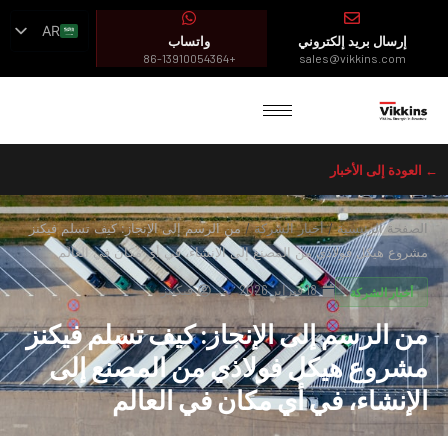
AR
إرسال بريد إلكتروني
واتساب
EN
+86-13910054364
sales@vikkins.com
ES
FR
← العودة إلى الأخبار
الصفحة الرئيسية
/
أخبار الشركة
/
من الرسم إلى الإنجاز: كيف تسلم فيكنز
مشروع هيكل فولاذي من المصنع إلى الإنشاء، في أي مكان في العالم
18 فبراير 2026
فيكينز
أخبار الشركة
من الرسم إلى الإنجاز: كيف تسلم فيكنز
مشروع هيكل فولاذي من المصنع إلى
الإنشاء، في أي مكان في العالم