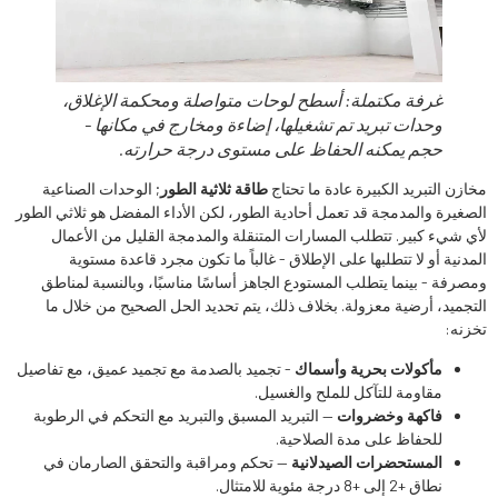
غرفة مكتملة: أسطح لوحات متواصلة ومحكمة الإغلاق،
وحدات تبريد تم تشغيلها، إضاءة ومخارج في مكانها -
حجم يمكنه الحفاظ على مستوى درجة حرارته.
مخازن التبريد الكبيرة عادة ما تحتاج
طاقة ثلاثية الطور
; الوحدات الصناعية
الصغيرة والمدمجة قد تعمل أحادية الطور، لكن الأداء المفضل هو ثلاثي الطور
لأي شيء كبير. تتطلب المسارات المتنقلة والمدمجة القليل من الأعمال
المدنية أو لا تتطلبها على الإطلاق - غالباً ما تكون مجرد قاعدة مستوية
ومصرفة - بينما يتطلب المستودع الجاهز أساسًا مناسبًا، وبالنسبة لمناطق
التجميد، أرضية معزولة. بخلاف ذلك، يتم تحديد الحل الصحيح من خلال ما
تخزنه:
مأكولات بحرية وأسماك
- تجميد بالصدمة مع تجميد عميق، مع تفاصيل
مقاومة للتآكل للملح والغسيل.
فاكهة وخضروات
— التبريد المسبق والتبريد مع التحكم في الرطوبة
للحفاظ على مدة الصلاحية.
المستحضرات الصيدلانية
— تحكم ومراقبة والتحقق الصارمان في
نطاق +2 إلى +8 درجة مئوية للامتثال.