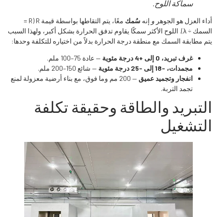
سماكة اللوح.
أداء العزل هو الجوهر
و
إنه
سُمك
معًا، يتم التقاطها بواسطة قيمة R (R =
السمك ÷ λ). اللوح الأكثر سمكًا يقاوم تدفق الحرارة بشكل أكبر، ولهذا السبب
يتم مطابقة السمك مع منطقة درجة الحرارة بدلاً من اختياره للتكلفة وحدها:
غرف تبريد، 0 إلى +4 درجة مئوية
— عادة 75–100 ملم.
مجمدات، -18 إلى -25 درجة مئوية
— شائع 150–200 ملم.
انفجار وتجميد عميق
— 200 مم وما فوق، مع بناء أرضية معزولة لمنع
تجمد التربة.
التبريد والطاقة وحقيقة تكلفة
التشغيل