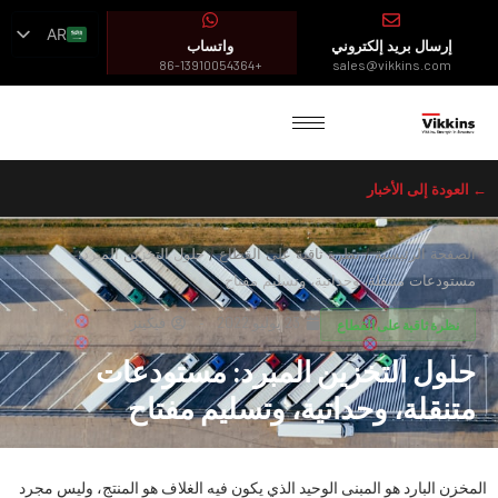
AR
إرسال بريد إلكتروني
واتساب
EN
+86-13910054364
sales@vikkins.com
ES
FR
← العودة إلى الأخبار
الصفحة الرئيسية
/
نظرة ثاقبة على القطاع
/
حلول التخزين المبرد:
مستودعات متنقلة، وحداتية، وتسليم مفتاح
23 يوليو 2022
فيكينز
نظرة ثاقبة على القطاع
حلول التخزين المبرد: مستودعات
متنقلة، وحداتية، وتسليم مفتاح
المخزن البارد هو المبنى الوحيد الذي يكون فيه الغلاف هو المنتج، وليس مجرد