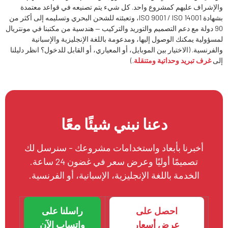
والإشراف عليهم كمشروع واحد. كل شيء يتم تصنيعه في قواعد معتمدة
بشهادة ISO 9001 / ISO 14001، وتعبئته للشحن البحري وتسليمه إلى أكثر من
90 دولة مع دعم التصميم والتوريد والتركيب — هندسية من مكتبنا في مونتريال
لمسؤولية يمكنك الوصول إليها، ومدعومة باللغة الإنجليزية والإسبانية
والفرنسية. (الاختيار بين الموبايل، أو المعياري، أو القابل للدخول؟ انظر دليلنا
إلى
غرف تبريد وحداتية ومتنقلة
.)
دعنا نبني شيئًا معًا
أخبرنا بأبعاد واستخدامات مشروعك - سنرسل لك
تصميمًا أوليًا وعرض سعر في غضون 24 ساعة.
الخدمة باللغة الإنجليزية، الإسبانية، أو الفرنسية.
احصل على
راسلنا على
عرض أسعار
واتساب الآن