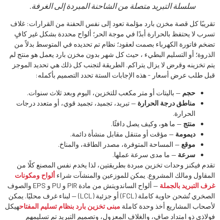
سلسلة التبريد متصلة من الشاحنة المبردة إلى الغرفة.
تقريبًا كل قصة مخزن بارد مؤلمة تعود إلى نفس الحفنة من القرارات: غلاف
تسرب لا يحتفظ بالحرارة أبدًا في موجة الحر؛ ألواح محددة بشكل غير كافٍ
تضخم فاتورة الكهرباء بصمت لعقود؛ نظام تم تحديده في المتوسط ​​بدلاً من
الذروة؛ أو التسليم البطيء ، حيث كل شهر بدون مخزن بارد يعمل هو منتج لم
يتم تخزينه وقرض لا يزال يتراكم. الطريقة لتجنب كل ذلك هي تحديد الموجز
قبل طلب عرض أسعار - هذه الإجابات الستة تحدد التصميم بأكمله:
حجم
— باليتات أو متر مكعب للتخزين، اليوم وبعد ثلاث سنوات.
مناطق درجة الحرارة
— تبريد، تجميد، تجميد قوي، أو متعدد درجات
الحرارة.
منتج
— ما هو، وكيف يصل دافئًا.
ديمومة
— مؤقت أو متنقل مقابل منشأة دائمة.
موقع
— المساحة المتوفرة، مصدر الطاقة، والمناخ.
سرعة
— ما مدى سرعة عملها.
تقدم فيكنز وحدات تخزين مبردة بطريقتين، لذا يخدم نفس المصنع كلًا من
المقاول ومالك المشروع. يمكن للموزعين والمنشآت شراء
ألواح ومكونات
غرف التبريد بالجملة
— ألواح الساندويتش من مادة PIR و PU و EPS والصوف
الصخري تُشحن حاوية كاملة (FCL) أو جزئية (LCL) — لبناء غرف محليًا. يمكن
لأصحاب المشاريع أخذ وحدة كاملة
مبنى تخزين بارد بنظام تسليم المفتاح
هيكل
فولاذي ذو امتداد صافٍ، والغلاف المعزول، وتصميم التبريد تم تسليمهم