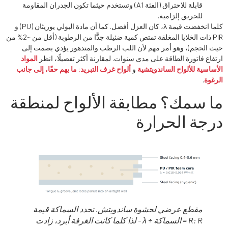
قابلة للاحتراق (الفئة A1) وتستخدم حيثما تكون الجدران المقاومة
للحريق إلزامية.
كلما انخفضت قيمة λ، كان العزل أفضل. كما أن مادة البولي يوريثان (PU) و
PIR ذات الخلايا المغلقة تمتص كمية ضئيلة جدًّا من الرطوبة (أقل من ~2% من
حيث الحجم)، وهو أمر مهم لأن اللب الرطب والمتدهور يؤدي بصمت إلى
ارتفاع فاتورة الطاقة على مدى سنوات. لمقارنة أكثر تفصيلًا، انظر
المواد
الأساسية للألواح الساندويتشية
و
ألواح غرف التبريد: ما يهم حقًا، إلى جانب
الرغوة
.
ما سمك؟ مطابقة الألواح لمنطقة
درجة الحرارة
مقطع عرضي لحشوة ساندويتش. تحدد السماكة قيمة
R: R = السماكة ÷ λ - لذا كلما كانت الغرفة أبرد، زادت