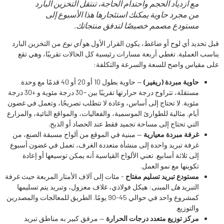
مع ازدياد الحجم واحتدام الحاجة، تنتقل التخزين البارد
من مجرد حاوية يمكنك استئجارها هذا الأسبوع إلى
مستودع مصمم خصيصًا لتدفق منتجاتك.
قبل تحديد أي لوح أو ضاغط، يكون القرار الأول هو
أي نوع
من التخزين البارد
يناسب العملية. تغطي أربعة مسارات رئيسية كل الحالات تقريبًا، وهي تقع
على مقياس واضح للسعة والسرعة والتكلفة:
حاوية مبردة (ريفير)
— حاوية بطول 10 أو 20 أو 40 قدمًا مع وحدة
مستقلة، تتراوح درجة حرارتها تقريبًا بين −30 درجة مئوية و +30 درجة
مئوية. لا تحتاج إلى أساس، وعادة لا تتطلب تصريحًا، وتعمل في غضون
أيام. مثالية للطوارئ الموسمية، والفعاليات، والمواقع النائية، والمزارع
التي تحتاج إلى مساحة تجميد فقط عند الحصاد أو الذبح.
غرفة مبردة معيارية
— مبنية في الموقع من ألواح مسبقة الصنع، من
غرفة تبريد واحدة إلى منشأة متعددة الغرف، تعمل في غضون أسبوع
إلى ثلاثة أسابيع. تعني الألواح القياسية أنه يمكن توسيعها أو إعادة
تكوينها مع نمو العمل.
مستودع تبريد تسليم مفتاح
- مئات إلى آلاف الأمتار المربعة حيث غرفة
التبريد
هل
المبنى: هيكل فولاذي، غلاف معزول، وتبريد يتم تسليمها
كمشروع واحد في حوالي 45-90 يومًا. الطريق للمعالجات والمصدرين
والتوزيع.
مركز توزيع متعدد درجات الحرارة
— مرفق كبير به مناطق تبريد