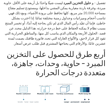
تفصيل - و
حلول التخزين المبرد
ليست شيئًا واحدًا بل أربعة على الأقل. حاوية
مبردة، وغرفة باردة معيارية يمكن المشي بداخلها، ومستودع تسليم مفتاح
بمساحة 20,000 متر مربع، كلها تحافظ على برودة الأشياء، ومع ذلك فهي
تناسب أحجام وميزانيات وجداول زمنية مختلفة تمامًا. إذا اخترت بشكل
خاطئ، فإما أن تقيّد رأس المال الذي لم تكن بحاجة إليه أبدًا، أو تخسر المنتج
بسبب نظام لا يمكنه الحفاظ على خط درجة حرارته. هذا الدليل محدد عن
قصد: الحلول الأربعة والمكان الذي يناسب كل منها، والمناطق الحرارية التي
تقود كل قرار لاحق، والألواح العازلة التي تحدد فاتورة طاقتك بصمت لمدة
عشرين عامًا، والأرقام التي يحتاجها المشتري قبل طلب عرض أسعار.
أربع طرق للحصول على التخزين
المبرد - حاوية، وحدات، جاهزة،
متعددة درجات الحرارة