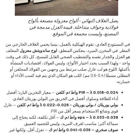
يصل الغلاف النهائي - ألواح معزولة مصنعة بألواح
فولاذية وحواف متداخلة. قيمة العزل مدمجة في
المصنع، وليست مجمعة في الموقع.
في المستودع العادي، تقوم الهيكلية بالعمل، بينما يحمي الغلاف الخارجي من
المطر. في المخزن المبرد، ينعكس المنطق:
لوح ساندويتش معزول
المغلف
هو العزل والجدار نفسه والتشطيب الصحي القابل للمسح، كل ذلك في وقت
واحد - ولهذا السبب يحدد اختيار الألواح، وليس الفولاذ، اقتصاديات المنشأة
بأكملها. اللوح هو لب عازل صلب مرتبط بين وجهين من الفولاذ المجلفن أو
المطلي مسبقًا (0.4-0.6 مم). اللب هو المكان الذي يتم فيه كسب الأداء أو
خسارته:
PIR — λ 0.018–0.024 واط/م·كلفن
— معيار التخزين البارد؛ أفضل
أداء للطاقة وسلوك أفضل في الحريق من البولي يوريثان العادي.
بولي يوريثان / بولي يوريثان - λ 0.022–0.026 واط/م·كلفن
— عازل
قوي وشائع الاستخدام بسعر أقل من PIR.
eps — λ 0.033–0.038 واط/م·ك
— أقل تكلفة، لكنه يحتاج إلى
سماكة أكبر؛ مناسب لغرف التبريد، وليس للتجميد العميق.
صوف صخري — 0.036–0.041 واط/م·ك
— تعزل أقل، ولكنها غير