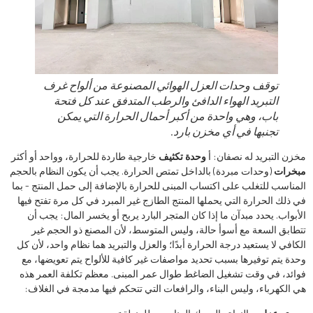
توقف وحدات العزل الهوائي المصنوعة من ألواح غرف
التبريد الهواء الدافئ والرطب المتدفق عند كل فتحة
باب، وهي واحدة من أكبر أحمال الحرارة التي يمكن
تجنبها في أي مخزن بارد.
مخزن التبريد له نصفان: أ
وحدة تكثيف
خارجية طاردة للحرارة، وواحد أو أكثر
مبخرات
(وحدات مبردة) بالداخل تمتص الحرارة. يجب أن يكون النظام بالحجم
المناسب للتغلب على اكتساب المبنى للحرارة بالإضافة إلى حمل المنتج - بما
في ذلك الحرارة التي يحملها المنتج الطازج غير المبرد في كل مرة تفتح فيها
الأبواب. يحدد مبدآن ما إذا كان المتجر البارد يربح أو يخسر المال: يجب أن
تتطابق السعة مع أسوأ حالة، وليس المتوسط، لأن المصنع ذو الحجم غير
الكافي لا يستعيد درجة الحرارة أبدًا؛ والعزل والتبريد هما نظام واحد، لأن كل
وحدة يتم توفيرها بسبب تحديد مواصفات غير كافية للألواح يتم تعويضها، مع
فوائد، في وقت تشغيل الضاغط طوال عمر المبنى. معظم تكلفة العمر هذه
هي الكهرباء، وليس البناء، والرافعات التي تتحكم فيها مدمجة في الغلاف: