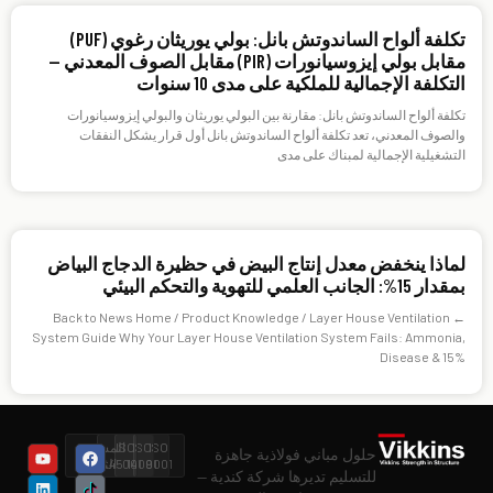
تكلفة ألواح الساندوتش بانل: بولي يوريثان رغوي (PUF)
مقابل بولي إيزوسيانورات (PIR) مقابل الصوف المعدني —
التكلفة الإجمالية للملكية على مدى 10 سنوات
تكلفة ألواح الساندوتش بانل: مقارنة بين البولي يوريثان والبولي إيزوسيانورات
والصوف المعدني، تعد تكلفة ألواح الساندوتش بانل أول قرار يشكل النفقات
التشغيلية الإجمالية لمبناك على مدى
لماذا ينخفض معدل إنتاج البيض في حظيرة الدجاج البياض
بمقدار 15%: الجانب العلمي للتهوية والتحكم البيئي
← Back to News Home / Product Knowledge / Layer House Ventilation
System Guide Why Your Layer House Ventilation System Fails: Ammonia,
Disease & 15%
ISO
ISO
ISO
المستوى
حلول مباني فولاذية جاهزة
9001
14001
45001
الثاني
للتسليم تديرها شركة كندية —