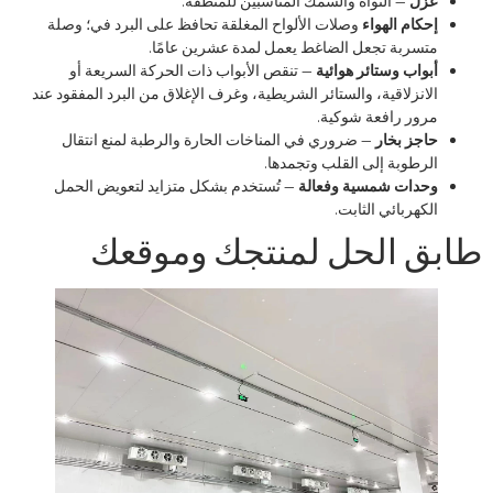
عزل
— النواة والسمك المناسبين للمنطقة.
إحكام الهواء
وصلات الألواح المغلقة تحافظ على البرد في؛ وصلة
متسربة تجعل الضاغط يعمل لمدة عشرين عامًا.
أبواب وستائر هوائية
— تنقص الأبواب ذات الحركة السريعة أو
الانزلاقية، والستائر الشريطية، وغرف الإغلاق من البرد المفقود عند
مرور رافعة شوكية.
حاجز بخار
— ضروري في المناخات الحارة والرطبة لمنع انتقال
الرطوبة إلى القلب وتجمدها.
وحدات شمسية وفعالة
— تُستخدم بشكل متزايد لتعويض الحمل
الكهربائي الثابت.
طابق الحل لمنتجك وموقعك