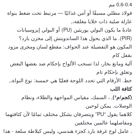
0.4-0.6 مم
فولاذ مطلي مسبقًا أو آمن غذائيًا — مرتبط تحت ضغط بنواة
عازلة صلبة ذات خلايا مغلقة،,
عادةً ما يكون البولي يوريثين (PU) أو البولي إيزوسيانات
(PIR). ما الذي يحول هذا الساندويتش إلى مخزن بارد؟
المكون هو التفصيلة عند الحواف: مقطع لسان ومجرى مزود
بقفل كام
آلية ومانع بخار، لذا تسحب الألواح بإحكام ضد بعضها البعض
وتغلق بإحكام تام
خط. الأرقام التي تحدد اللوحة فعليًا هي خمسة: نوع النواة،,
كثافة اللب
, ، السمك، مقياس المواجهة والطلاء، ونظام
(كجم/م³)
الوصلات. يمكن لوحين
كلاهما يقول “PU” ويتصرفان بشكل مختلف تمامًا لأن كثافتهما
ومفاصلهما عالمين مختلفين
. عامل لوح غرفة بارد كجزء هندسي، وليس كبلاطة سلعة - هذا