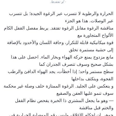
- أو تفقدها.
الحرارة والرطوبة لا تتسرب عبر الرغوة الجيدة؛ بل تتسرب
عبر الوصلات. هذا هو الجزء
مناقشة الرغوة مقابل الرغوة تفتقد. يربط مفصل القفل الكام
الألواح المتجاورة مع
قوة ميكانيكية قابلة للتكرار، وحافة اللسان والأخدود بالإضافة
إلى حشية مستمرة تخلق
مانع مزدوج يمنع حركة الهواء وبخار الماء. احصل على هذا
بشكل صحيح وسوف تتصرف الجدران كما
سطح مستمر واحد؛ إذا أخطأت، يجد الهواء الدافئ والرطب
الفجوة، ويتكثف بداخلها
و ينعكس على الجليد. الرغوة الممتازة خلف وصلة غير محكمة
سوف تنمو عليها العفن والصقيع
— وهو ما يجعل المشتري ذا الخبرة يفحص نظام القفل
والختم قبل مناقشة
جوهر. إن إحكام الإغلاق، وليس رقم الموصلية الحرارية في