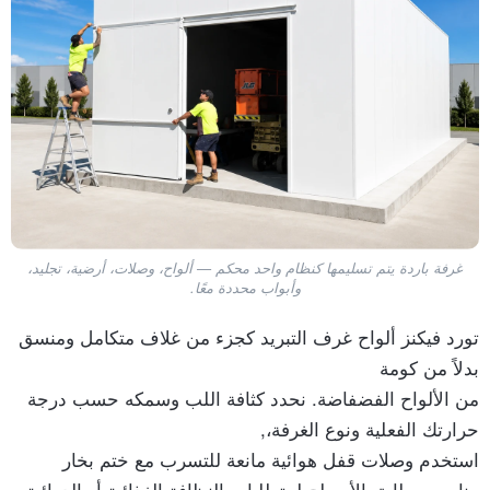
غرفة باردة يتم تسليمها كنظام واحد محكم — ألواح، وصلات، أرضية، تجليد،
وأبواب محددة معًا.
تورد فيكنز ألواح غرف التبريد كجزء من غلاف متكامل ومنسق
بدلاً من كومة
من الألواح الفضفاضة. نحدد كثافة اللب وسمكه حسب درجة
حرارتك الفعلية ونوع الغرفة،,
استخدم وصلات قفل هوائية مانعة للتسرب مع ختم بخار
مناسب، طابق الأسطح لمتطلبات النظافة الغذائية أو الدوائية