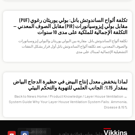
تكلفة ألواح الساندوتش بانل: بولي يوريثان رغوي (PUF)
مقابل بولي إيزوسيانورات (PIR) مقابل الصوف المعدني —
التكلفة الإجمالية للملكية على مدى 10 سنوات
تكلفة ألواح الساندوتش بانل: مقارنة بين البولي يوريثان والبولي إيزوسيانورات
والصوف المعدني، تعد تكلفة ألواح الساندوتش بانل أول قرار يشكل النفقات
التشغيلية الإجمالية لمبناك على مدى
لماذا ينخفض معدل إنتاج البيض في حظيرة الدجاج البياض
بمقدار 15%: الجانب العلمي للتهوية والتحكم البيئي
← Back to News Home / Product Knowledge / Layer House Ventilation
System Guide Why Your Layer House Ventilation System Fails: Ammonia,
Disease & 15%
ISO
ISO
ISO
المستوى
حلول مباني فولاذية جاهزة