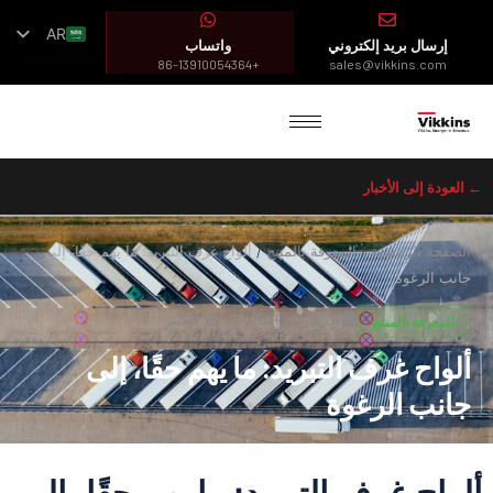
AR
إرسال بريد إلكتروني
واتساب
EN
+86-13910054364
sales@vikkins.com
ES
FR
← العودة إلى الأخبار
الصفحة الرئيسية
/
المعرفة بالمنتج
/
ألواح غرف التبريد: ما يهم حقًا، إلى
جانب الرغوة
21 فبراير 2024
فيكينز
المعرفة بالمنتج
ألواح غرف التبريد: ما يهم حقًا، إلى
جانب الرغوة
ألواح غرف التبريد: ما يهم حقًا، إلى