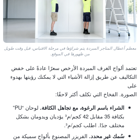
معظم أعطال المتاجر المبردة يتم شراؤها في مرحلة الاقتباس، قبل وقت طويل
من ظهورها في الموقع.
تعتمد ألواح الغرف المبردة الأرخص سعرًا عادةً على خفض
التكاليف عن طريق إزالة الأشياء التي لا يمكنك رؤيتها بهدوء
على
الصورة. الفخاخ التي تكلف أكثر لاحقًا:
لوحان “PU”
الشراء باسم الرغوة، مع تجاهل الكثافة.
بكثافة 35 مقابل 42 كجم/م³ يؤديان ويدومان بشكل
مختلف جدًا. اطلب كجم/م³.
الفريزر المصنوع بألواح سميكة من
سُمك غير محدد.