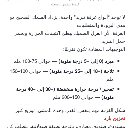
ليسا بنفس اللوحة.
لا توجد “ألواح غرفة تبريد” واحدة. يزداد السمك الصحيح مع
مدى البرودة والمتطلبات
الغرفة، لأن العزل السميك يبطئ اكتساب الحرارة ويحمي
حمل التبريد.
التوجيهات المعتادة تكون تقريبًا:
— حوالي 75-100 ملم
مبرد (0 إلى +5 درجة مئوية)
— حوالي 100–150
ثلاجة (−18 إلى −25 درجة مئوية)
ملم
تفجير / درجة حرارة منخفضة (−30 إلى −40 درجة
— حوالي 150–200 ملم
مئوية)
شكل الغرفة مهم بنفس القدر. وحدة المشي، توزيع كبير
تخزين بارد
مستودع، صندوق معياري، وغرفة نظيفة صيدلانية، يتطلب كل