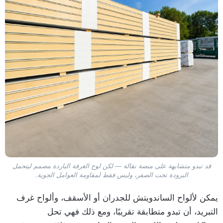
قد تبدو متشابهة على منصة نقالة — لكن لوح الغرفة الباردة مصمم ليتحمل
البرودة تحت الصفر، وليس فقط لمقاومة العوامل الجوية.
يمكن لألواح الساندويتش للجدران أو الأسقف، وألواح غرف
التبريد، أن تبدو متطابقة تقريبًا، ومع ذلك فهي تحل